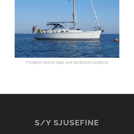
Fortøjret ved en bøje ved Sardiniens vestkyst.
S/Y SJUSEFINE