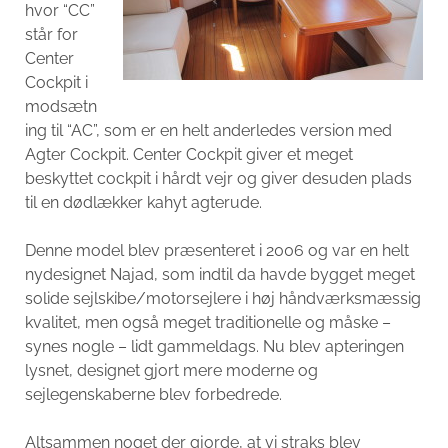
hvor “CC”
står for
Center
Cockpit i
modsætn
ing til “AC”, som er en helt anderledes version med
Agter Cockpit. Center Cockpit giver et meget
beskyttet cockpit i hårdt vejr og giver desuden plads
til en dødlækker kahyt agterude.
Denne model blev præsenteret i 2006 og var en helt
nydesignet Najad, som indtil da havde bygget meget
solide sejlskibe/motorsejlere i høj håndværksmæssig
kvalitet, men også meget traditionelle og måske –
synes nogle – lidt gammeldags. Nu blev apteringen
lysnet, designet gjort mere moderne og
sejlegenskaberne blev forbedrede.
Altsammen noget der gjorde, at vi straks blev