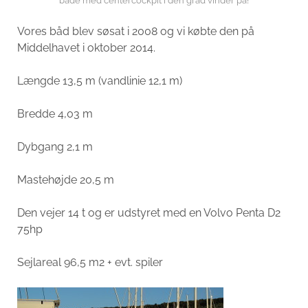
både med centercockpit i den grad vinder på!
Vores båd blev søsat i 2008 og vi købte den på
Middelhavet i oktober 2014.
Længde 13,5 m (vandlinie 12,1 m)
Bredde 4,03 m
Dybgang 2,1 m
Mastehøjde 20,5 m
Den vejer 14 t og er udstyret med en Volvo Penta D2
75hp
Sejlareal 96,5 m2 + evt. spiler