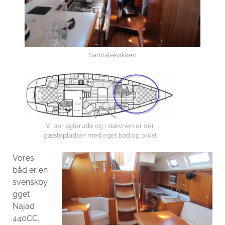
Samtalekøkken
Vi bor agterude og i stævnen er der
gæstepladser med eget bad og brus!
Vores
båd er en
svenskby
gget
Najad
440CC,