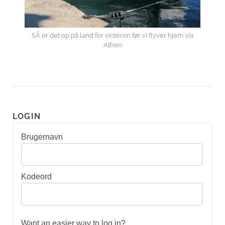
SÅ er det op på land for vinteren før vi flyver hjem via
Athen
LOGIN
Brugernavn
Kodeord
Want an easier way to log in?