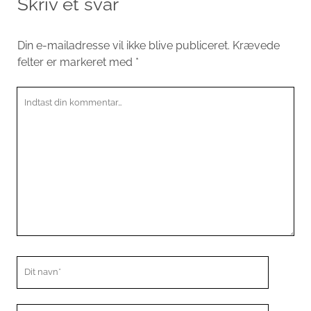
Skriv et svar
Din e-mailadresse vil ikke blive publiceret.
Krævede
felter er markeret med
*
Din
kommentar
Dit
navn