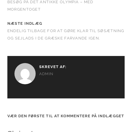
BESØG PÅ DET ANTIKKE OLYMPIA – MED
MORGENTOGET
NÆSTE INDLÆG
ENDELIG TILBAGE FOR AT GØRE KLAR TIL SØSÆTNING
OG SEJLADS I DE GRÆSKE FARVANDE IGEN.
SKREVET AF:
ADMIN
VÆR DEN FØRSTE TIL AT KOMMENTERE PÅ INDLÆGGET