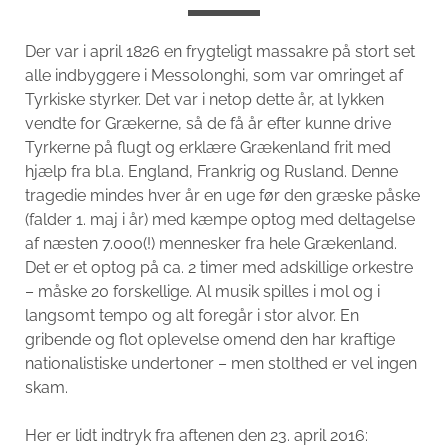
Der var i april 1826 en frygteligt massakre på stort set
alle indbyggere i Messolonghi, som var omringet af
Tyrkiske styrker. Det var i netop dette år, at lykken
vendte for Grækerne, så de få år efter kunne drive
Tyrkerne på flugt og erklære Grækenland frit med
hjælp fra bl.a. England, Frankrig og Rusland. Denne
tragedie mindes hver år en uge før den græske påske
(falder 1. maj i år) med kæmpe optog med deltagelse
af næsten 7.000(!) mennesker fra hele Grækenland.
Det er et optog på ca. 2 timer med adskillige orkestre
– måske 20 forskellige. Al musik spilles i mol og i
langsomt tempo og alt foregår i stor alvor. En
gribende og flot oplevelse omend den har kraftige
nationalistiske undertoner – men stolthed er vel ingen
skam.
Her er lidt indtryk fra aftenen den 23. april 2016: