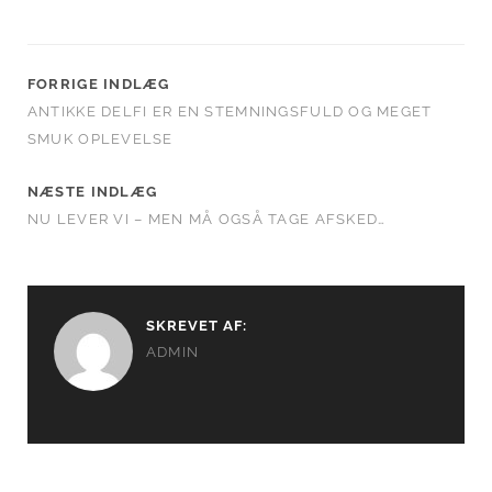
FORRIGE INDLÆG
ANTIKKE DELFI ER EN STEMNINGSFULD OG MEGET
SMUK OPLEVELSE
NÆSTE INDLÆG
NU LEVER VI – MEN MÅ OGSÅ TAGE AFSKED…
SKREVET AF:
ADMIN