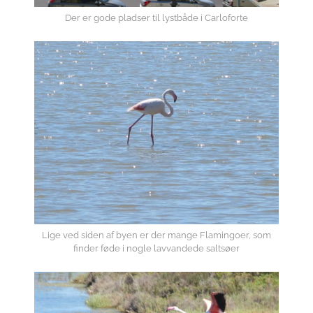
Der er gode pladser til lystbåde i Carloforte
Lige ved siden af byen er der mange Flamingoer, som
finder føde i nogle lavvandede saltsøer