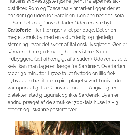
I Italiens sydvestligste hjørne fjernt fra alpernes ski-
distrikter, Rom og Toscanas vinmarker ligger der et
par øer lige uden for Sardinien. Den ene hedder Isola
di San Pietro og “hovedstaden” (den eneste by)
Carloforte
. Her tilbringer vi et par dage. Det er en
meget smuk by med en vidunderlig og hjertelig
stemning, hvor det syder af Italiensk livsglæde. Øen er
såmænd bare 50 km2 og her er vistnok 6.000
indbyggere (lidt afhængigt af årstiden). Udover at sejle
selv, kan man tage en færge fra Sardinien. Overfarten
tager 30 minutter. I 1700 tallet flyttede en lille flok
nybyggere hertil fra en piratplaget ø ved Tunis – de
var oprindeligt fra Genova-området. Angiveligt er
dialekten stadig Ligurisk og ikke Sardensk. Byen er
endnu præget af de smukke 1700-tals huse i 2 – 3
etager og i skønne pastelfarver.