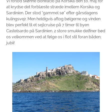
Vi forlod skønne Bonifacio på Korsika den 10. maj for
at krydse det forblæste stræde imellem Korsika og
Sardinien. Der stod “gammel sø” efter gårsdagens
kulingsvejr. Men heldigvis aftog bølgerne og vinden
blev perfekt til et sejlcruise på 7 timer til byen
Castelsardo på Sardinien. 2 store smukke delfiner bød
os velkommen ved at følge os i flot stil foran båden;
jubii!