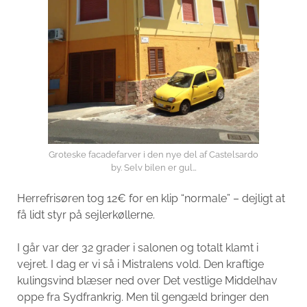
Groteske facadefarver i den nye del af Castelsardo
by. Selv bilen er gul…
Herrefrisøren tog 12€ for en klip “normale” – dejligt at
få lidt styr på sejlerkøllerne.
I går var der 32 grader i salonen og totalt klamt i
vejret. I dag er vi så i Mistralens vold. Den kraftige
kulingsvind blæser ned over Det vestlige Middelhav
oppe fra Sydfrankrig. Men til gengæld bringer den