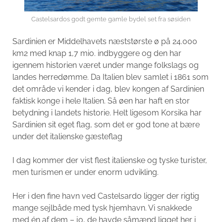
Castelsardos godt gemte gamle bydel set fra søsiden
Sardinien er Middelhavets næststørste ø på 24.000
km2 med knap 1,7 mio. indbyggere og den har
igennem historien været under mange folkslags og
landes herredømme. Da Italien blev samlet i 1861 som
det område vi kender i dag, blev kongen af Sardinien
faktisk konge i hele Italien. Så øen har haft en stor
betydning i landets historie. Helt ligesom Korsika har
Sardinien sit eget flag, som det er god tone at bære
under det italienske gæsteflag
I dag kommer der vist flest italienske og tyske turister,
men turismen er under enorm udvikling.
Her i den fine havn ved Castelsardo ligger der rigtig
mange sejlbåde med tysk hjemhavn. Vi snakkede
med én af dem – jo, de havde såmænd ligget her i