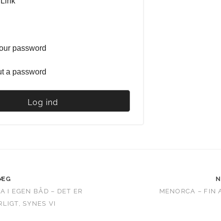
 Link
your password
ut a password
LÆG
N
A I EGEN BÅD – DET ER
MENORCA – FIN
LIGT, SYNES VI