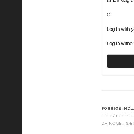
Email Magic
Or
Log in with 
Log in witho
FORRIGE IND
TIL BARCELON
DA NOGET SÆR