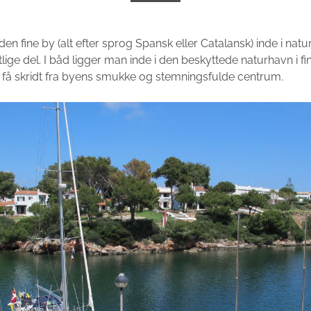
den fine by (alt efter sprog Spansk eller Catalansk) inde i nat
tlige del. I båd ligger man inde i den beskyttede naturhavn i f
få skridt fra byens smukke og stemningsfulde centrum.