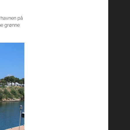
urhavnen på
ine grønne